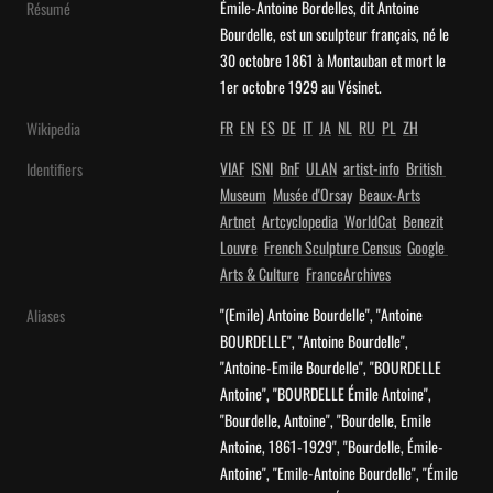
Émile-Antoine Bordelles, dit Antoine 
Résumé
Bourdelle, est un sculpteur français, né le 
30 octobre 1861 à Montauban et mort le 
1er octobre 1929 au Vésinet.
FR
EN
ES
DE
IT
JA
NL
RU
PL
ZH
Wikipedia
VIAF
ISNI
BnF
ULAN
artist-info
British 
Identifiers
Museum
Musée d'Orsay
Beaux-Arts
Artnet
Artcyclopedia
WorldCat
Benezit
Louvre
French Sculpture Census
Google 
Arts & Culture
FranceArchives
"(Emile) Antoine Bourdelle", "Antoine 
Aliases
BOURDELLE", "Antoine Bourdelle", 
"Antoine-Emile Bourdelle", "BOURDELLE 
Antoine", "BOURDELLE Émile Antoine", 
"Bourdelle, Antoine", "Bourdelle, Emile 
Antoine, 1861-1929", "Bourdelle, Émile-
Antoine", "Emile-Antoine Bourdelle", "Émile 