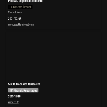
Picasso, un portrait contesté
La Gazette Drouot
Vincent Noce
2021/02/05
www.gazette-drouot.com
Sur la trace des faussaires
Sur la trace des faussaires
TF1 Grands Reportages
2019/11/16
www.tf1.fr