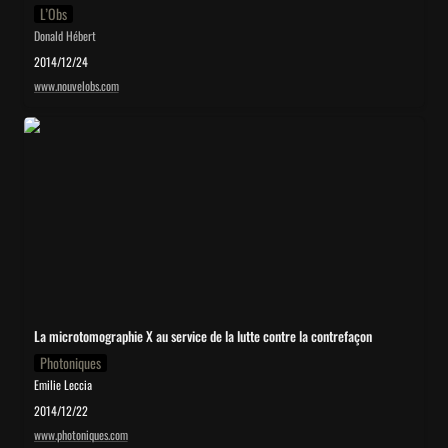
L’Obs
Donald Hébert
2014/12/24
www.nouvelobs.com
La microtomographie X au service de la lutte contre la contrefaçon
La microtomographie X au service de la lutte contre la contrefaçon
Photoniques
Emilie Leccia
2014/12/22
www.photoniques.com