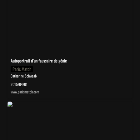
Autoportrait d’un faussaire de génie
Paris Match
Catherine Schwaab
2015/04/01
www.parismatch.com
Chronique Désinvolte du Marché de l’Art: Quand les reproductions
deviennent des contrefaçons