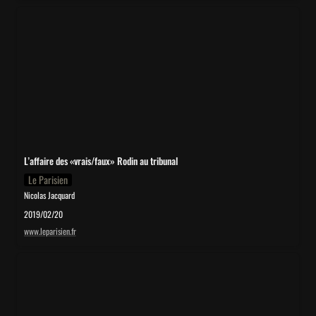
L’affaire des «vrais/faux» Rodin au tribunal
L’affaire des «vrais/faux» Rodin au tribunal
Le Parisien
Nicolas Jacquard
2019/02/20
www.leparisien.fr
Un faux air de Giacometti