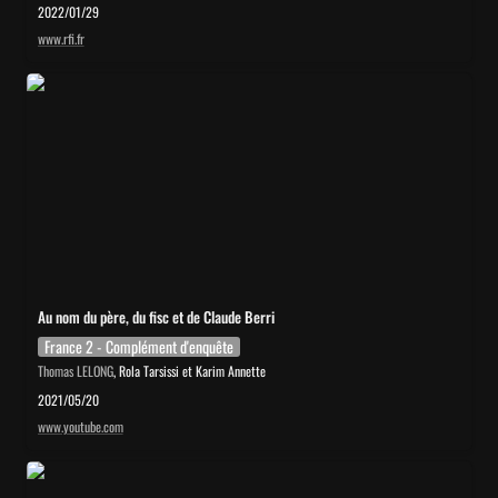
2022/01/29
www.rfi.fr
Au nom du père, du fisc et de Claude Berri
Au nom du père, du fisc et de Claude Berri
France 2 - Complément d'enquête
Thomas LELONG
, Rola Tarsissi et Karim Annette
2021/05/20
www.youtube.com
Faux tableaux de maîtres anciens : l’affaire Ruffini, le scandale qui