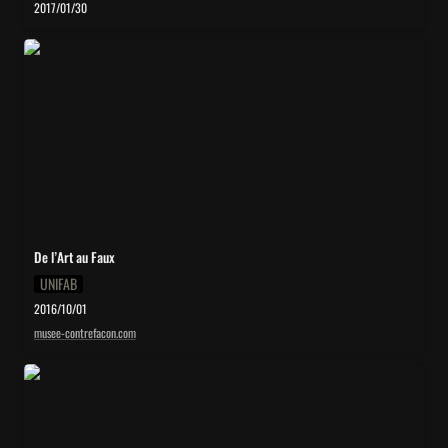
2017/01/30
De l’Art au Faux
De l’Art au Faux
UNIFAB
2016/10/01
musee-contrefacon.com
Marché de l’art russe : il existe plus de contrefaçons que de
tableaux authentiques