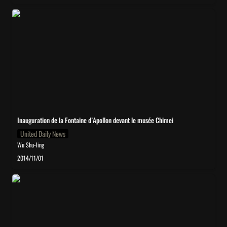
Inauguration de la Fontaine d’Apollon devant le musée Chimei
Inauguration de la Fontaine d’Apollon devant le musée Chimei
United Daily News
Wu Shu-ling
2014/11/01
Chronique Désinvolte du Marché de l’Art : Des Rodin par centaines