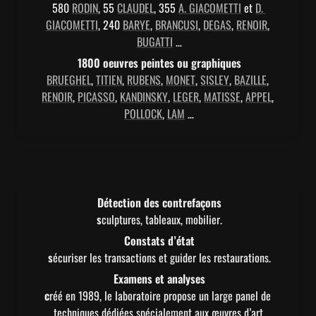
580 
RODIN
, 55 
CLAUDEL
, 355 
A. GIACOMETTI
 et 
D. 
GIACOMETTI
, 240 
BARYE
, 
BRANCUSI
, 
DEGAS
, 
RENOIR
, 
BUGATTI
 …
BRUEGHEL
, 
TITIEN
, 
RUBENS
, 
MONET
, 
SISLEY
, 
BAZILLE
, 
RENOIR
, 
PICASSO
, 
KANDINSKY
, 
LEGER
, 
MATISSE
, 
APPEL
, 
POLLOCK
, 
LAM
 …
Détection des contrefaçons

s
culptures, tableaux, mobilier.
Constats d’état

s
écuriser les transactions et guider les restaurations.
Examens et analyses

c
réé en 1989, le laboratoire propose un large panel de 
techniques dédiées spécialement aux œuvres d’art.