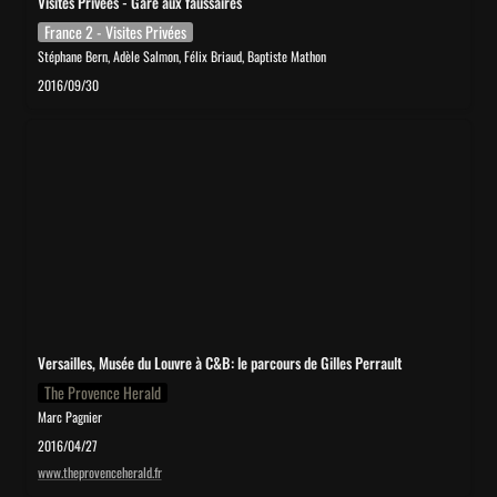
Visites Privées - Gare aux faussaires
France 2 - Visites Privées
Stéphane Bern, Adèle Salmon, Félix Briaud, Baptiste Mathon
2016/09/30
Versailles, Musée du Louvre à C&B: le parcours de Gilles Perrault
Versailles, Musée du Louvre à C&B: le parcours de Gilles Perrault
The Provence Herald
Marc Pagnier
2016/04/27
www.theprovenceherald.fr