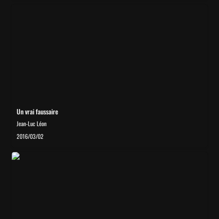
Un vrai faussaire
Un vrai faussaire
Jean-Luc Léon
2016/03/02
Un faux tableau signé Vlaminck