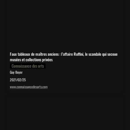
secoue musées et collections privées
Faux tableaux de maîtres anciens : l’affaire Ruffini, le scandale qui secoue 
musées et collections privées
Connaissance des arts
Guy Boyer
2021/02/25
www.connaissancedesarts.com
90 000 € pour contrefaçon de Diego Giacometti