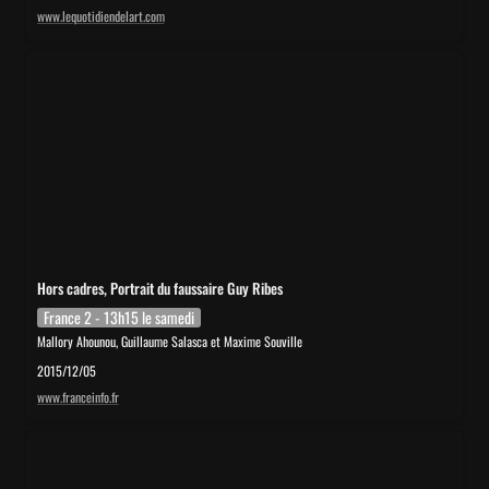
www.lequotidiendelart.com
Hors cadres, Portrait du faussaire Guy Ribes
Hors cadres, Portrait du faussaire Guy Ribes
France 2 - 13h15 le samedi
Mallory Ahounou, Guillaume Salasca et Maxime Souville
2015/12/05
www.franceinfo.fr
Recasting Rodin’s Life and Work