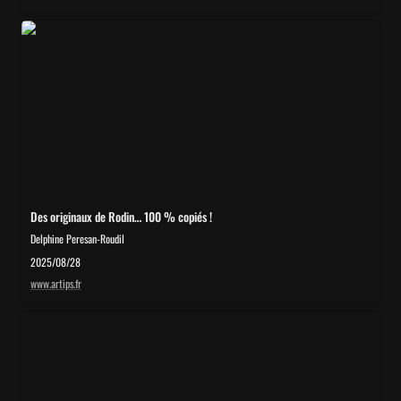
Des originaux de Rodin… 100 % copiés !
Des originaux de Rodin… 100 % copiés !
Delphine Peresan-Roudil
2025/08/28
www.artips.fr
Pourquoi les faux Brancusi prospèrent sur le marché de l’art