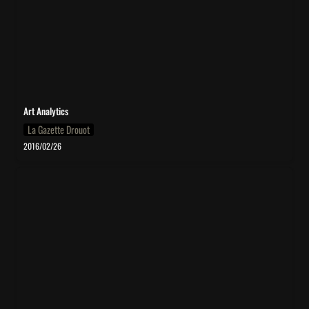
Art Analytics
La Gazette Drouot
2016/02/26
Rodin : Le Baiser de tous les dangers