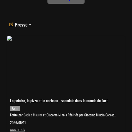
Presse
Le peintre, la pizza et le corbeau - scandale dans le monde de l'art
Le peintre, la pizza et le corbeau - scandale dans le monde de l'art
Arte
Ecrite par
Sophie Maurer
et Giacomo Minoia Réalisée par Giacomo Minoia Coproduction : ARTE France, APC STORIES
2026/05/11
www.arte.tv