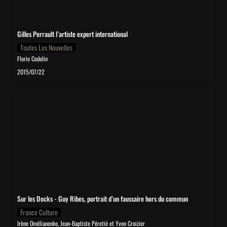
Gilles Perrault l’artiste expert international
Toutes Les Nouvelles
Florie Cedolin
2015/07/22
Sur les Docks - Guy Ribes, portrait d’un faussaire hors du commun
Sur les Docks - Guy Ribes, portrait d’un faussaire hors du commun
France Culture
Irène Omélianenko, Jean-Baptiste Péretié et Yvon Croizier