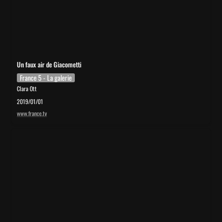
Un faux air de Giacometti
France 5 - La galerie
Clara Ott
2019/01/01
www.france.tv
Guy Ribes, l’art et l’arnaque