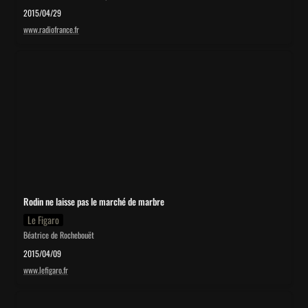
2015/04/29
www.radiofrance.fr
Rodin ne laisse pas le marché de marbre
Rodin ne laisse pas le marché de marbre
Le Figaro
Béatrice de Rochebouët
2015/04/09
www.lefigaro.fr
Autoportrait d’un faussaire de génie