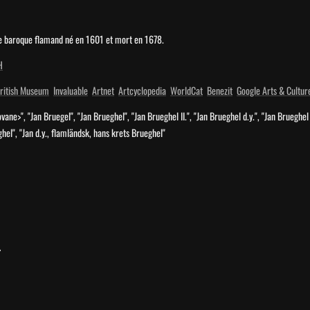
re baroque flamand né en 1601 et mort en 1678.
H
ritish Museum
Invaluable
Artnet
Artcyclopedia
WorldCat
Benezit
Google Arts & Cultur
iovane>", "Jan Bruegel", "Jan Brueghel", "Jan Brueghel II.", "Jan Brueghel d.y.", "Jan Brueghe
hel", "Jan d.y., flamländsk, hans krets Brueghel"
 