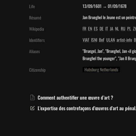
13/09/1601 → 01/09/1678
Life
Jan Brueghel le Jeune est un peint
Résumé
FR
EN
ES
DE
IT
JA
NL
RU
PL
Z
Wikipedia
VIAF
ISNI
BnF
ULAN
artist-info
B
Identifiers
"Bruegel, Jan", "Brueghel, Jan <il g
Aliases
Brueghel the younger", "Jan II Brueg
Habsburg Netherlands
Citizenship
Comment authentifier une œuvre d’art ?
L'expertise des contrefaçons d'œuvres d'art au pénal.