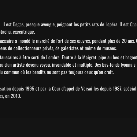
 Il est 
Degas
, presque aveugle, peignant les petits rats de l'opéra. Il est 
Cha
stachu, excentrique.
 faussaire a inondé le marché de l'art de ses œuvres, pendant plus de 20 ans.
pens de collectionneurs privés, de galeristes et même de musées.
s faussaires à être sorti de l’ombre. Feutre à la Maigret, pipe au bec et bago
u d'un artiste devenu voyou, insondable et multiple. Des bas-fonds lyonnais a
du commun où les bandits ne sont pas toujours ceux qu'on croit.
sation
 depuis 1995 et par la Cour d’appel de Versailles depuis 1987, spéciali
es
, en 2010.