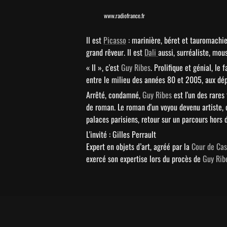
www.radiofrance.fr
Il est 
Picasso
 : marinière, béret et tauromachie.
grand rêveur. Il est 
Dali 
aussi, surréaliste, mou
« Il », c'est 
Guy Ribes
. Prolifique et génial, le
entre le milieu des années 80 et 2005, aux dé
Arrêté, condamné, 
Guy Ribes
 est l'un des rare
de roman. Le roman d'un voyou devenu artiste, o
palaces parisiens, retour sur un parcours hors 
L'invité : Gilles Perrault 

Expert en objets d’art, agréé par la 
Cour de Cas
exercé son expertise lors du procès de 
Guy Rib