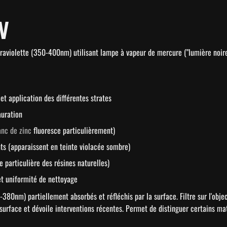
V
traviolette (350-400nm) utilisant lampe à vapeur de mercure ("lumière noir
et application des différentes strates
auration
anc de zinc
 fluoresce particulièrement)
ints (apparaissent en teinte violacée sombre)
e particulière des résines naturelles)
 et uniformité de nettoyage
80nm) partiellement absorbés et réfléchis par la surface. Filtre sur l'objec
surface et dévoile interventions récentes. Permet de distinguer certains ma