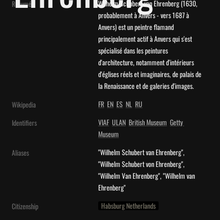
Wilhelm Schubert van Ehrenberg (1630, 
Résumé
probablement à Anvers - vers 1687 à 
Anvers) est un peintre flamand 
principalement actif à Anvers qui s'est 
spécialisé dans les peintures 
d'architecture, notamment d'intérieurs 
d'églises réels et imaginaires, de palais de 
la Renaissance et de galeries d'images.
FR
EN
ES
NL
RU
Wikipedia
VIAF
ULAN
British Museum
Getty 
Identifiers
Museum
"Wilhelm Schubert van Ehrenberg", 
Aliases
"Wilhelm Schubert von Ehrenberg", 
"Wilhelm Van Ehrenberg", "Wilhelm van 
Ehrenberg"
Habsburg Netherlands
Citizenship