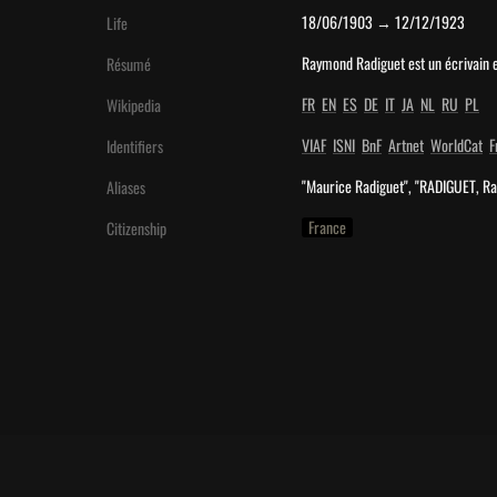
18/06/1903 → 12/12/1923
Life
Raymond Radiguet est un écrivain e
Résumé
FR
EN
ES
DE
IT
JA
NL
RU
PL
Wikipedia
VIAF
ISNI
BnF
Artnet
WorldCat
F
Identifiers
"Maurice Radiguet", "RADIGUET, R
Aliases
France
Citizenship