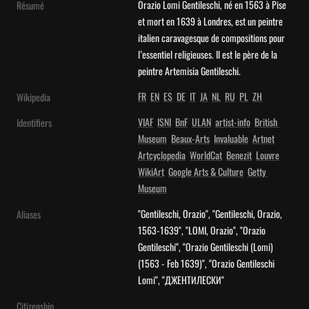
Orazio Lomi Gentileschi, né en 1563 à Pise 
Résumé
et mort en 1639 à Londres, est un peintre 
italien caravagesque de compositions pour 
l’essentiel religieuses. Il est le père de la 
peintre Artemisia Gentileschi.
FR
EN
ES
DE
IT
JA
NL
RU
PL
ZH
Wikipedia
VIAF
ISNI
BnF
ULAN
artist-info
British 
Identifiers
Museum
Beaux-Arts
Invaluable
Artnet
Artcyclopedia
WorldCat
Benezit
Louvre
WikiArt
Google Arts & Culture
Getty 
Museum
"Gentileschi, Orazio", "Gentileschi, Orazio, 
Aliases
1563-1639", "LOMI, Orazio", "Orazio 
Gentileschi", "Orazio Gentileschi (Lomi) 
(1563 - Feb 1639)", "Orazio Gentileschi 
Lomi", "ДЖЕНТИЛЕСКИ"
Citizenship