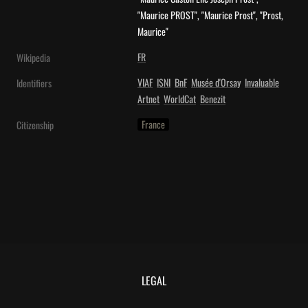
"Maurice PROST", "Maurice Prost", "Prost, 
Maurice"
FR
Wikipedia
VIAF
ISNI
BnF
Musée d'Orsay
Invaluable
Identifiers
Artnet
WorldCat
Benezit
France
Citizenship
LEGAL