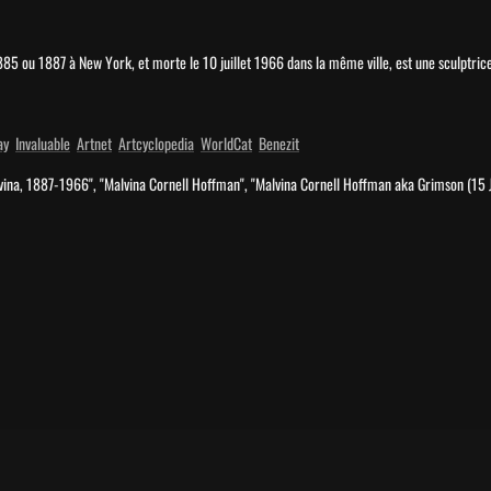
85 ou 1887 à New York, et morte le 10 juillet 1966 dans la même ville, est une sculptric
ay
Invaluable
Artnet
Artcyclopedia
WorldCat
Benezit
vina, 1887-1966", "Malvina Cornell Hoffman", "Malvina Cornell Hoffman aka Grimson (15 