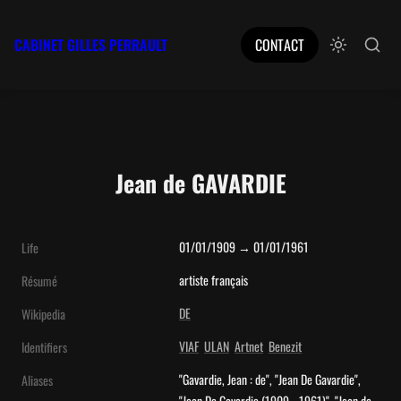
CABINET GILLES PERRAULT
CONTACT
Jean de GAVARDIE
01/01/1909 → 01/01/1961
Life
artiste français
Résumé
DE
Wikipedia
VIAF
ULAN
Artnet
Benezit
Identifiers
"Gavardie, Jean : de", "Jean De Gavardie", 
Aliases
"Jean De Gavardie (1909 - 1961)", "Jean de 