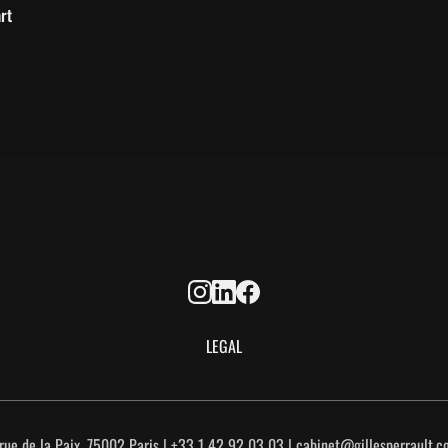
rt
LEGAL
rue de la Paix, 75002 Paris | +33 1 42 92 03 03 | cabinet@gillesperrault.