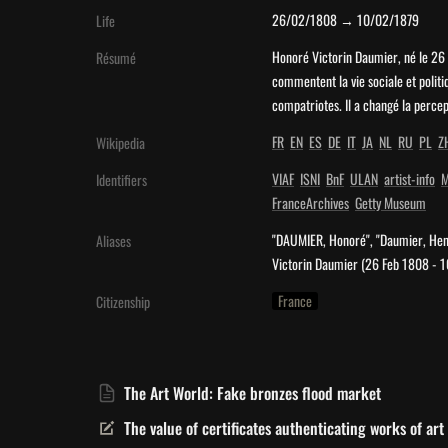
26/02/1808 → 10/02/1879
Life
Honoré Victorin Daumier, né le 26 f
Résumé
commentent la vie sociale et politi
compatriotes. Il a changé la percept
FR
EN
ES
DE
IT
JA
NL
RU
PL
Z
Wikipedia
VIAF
ISNI
BnF
ULAN
artist-info
M
Identifiers
FranceArchives
Getty Museum
"DAUMIER, Honoré", "Daumier, Henr
Aliases
Victorin Daumier (26 Feb 1808 - 1
France
Citizenship
The Art World: Fake bronzes flood market
The value of certificates authenticating works of art