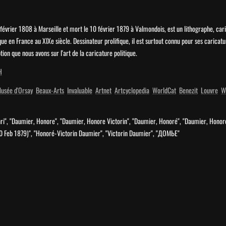
évrier 1808 à Marseille et mort le 10 février 1879 à Valmondois, est un lithographe, caric
que en France au XIXe siècle. Dessinateur prolifique, il est surtout connu pour ses carica
ion que nous avons sur l'art de la caricature politique.
H
usée d'Orsay
Beaux-Arts
Invaluable
Artnet
Artcyclopedia
WorldCat
Benezit
Louvre
W
i", "Daumier, Honore", "Daumier, Honore Victorin", "Daumier, Honoré", "Daumier, Honoré
0 Feb 1879)", "Honoré-Victorin Daumier", "Victorin Daumier", "ДОМЬЕ"