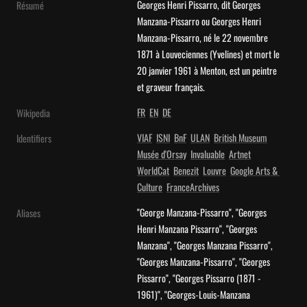
Georges Henri Pissarro, dit Georges 
Résumé
Manzana-Pissarro ou Georges Henri 
Manzana-Pissarro, né le 22 novembre 
1871 à Louveciennes (Yvelines) et mort le 
20 janvier 1961 à Menton, est un peintre 
et graveur français.
FR
EN
DE
Wikipedia
VIAF
ISNI
BnF
ULAN
British Museum
Identifiers
Musée d'Orsay
Invaluable
Artnet
WorldCat
Benezit
Louvre
Google Arts & 
Culture
FranceArchives
"George Manzana-Pissarro", "Georges 
Aliases
Henri Manzana Pissarro", "Georges 
Manzana", "Georges Manzana Pissarro", 
"Georges Manzana-Pissarro", "Georges 
Pissarro", "Georges Pissarro (1871 - 
1961)", "Georges-Louis-Manzana 