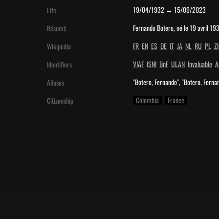
19/04/1932 → 15/09/2023
Life
Fernando Botero, né le 19 avril 19
Résumé
FR
EN
ES
DE
IT
JA
NL
RU
PL
Z
Wikipedia
VIAF
ISNI
BnF
ULAN
Invaluable
A
Identifiers
"Botero, Fernando", "Botero, Fern
Aliases
Colombia
France
Citizenship