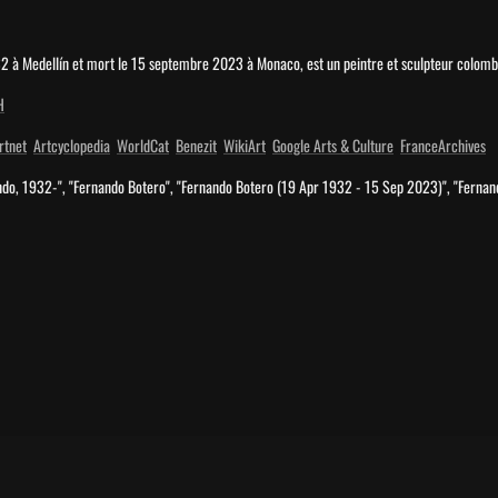
32 à Medellín et mort le 15 septembre 2023 à Monaco, est un peintre et sculpteur colomb
H
rtnet
Artcyclopedia
WorldCat
Benezit
WikiArt
Google Arts & Culture
FranceArchives
ando, 1932-", "Fernando Botero", "Fernando Botero (19 Apr 1932 - 15 Sep 2023)", "Fernan