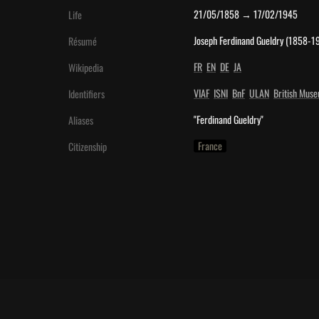
21/05/1858 → 17/02/1945
Life
Joseph Ferdinand Gueldry (1858-1945
Résumé
FR
EN
DE
JA
Wikipedia
VIAF
ISNI
BnF
ULAN
British Mus
Identifiers
"Ferdinand Gueldry"
Aliases
France
Citizenship