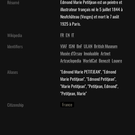
Edmond Marie Petitjean est un peintre et 
Résumé
illustrateur français né le 5 juillet 1844 à 
Neufchâteau (Vosges) et mort le 7 août 
1925 à Paris.
FR
EN
IT
Wikipedia
VIAF
ISNI
BnF
ULAN
British Museum
Identifiers
Musée d'Orsay
Invaluable
Artnet
Artcyclopedia
WorldCat
Benezit
Louvre
"Edmond Marie PETITJEAN", "Edmond 
Aliases
Marie Petitjean", "Edmond Petitjean", 
"Marie Petitjean", "Petitjean, Edmond", 
"Petitjean, Marie"
France
Citizenship