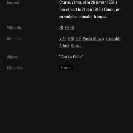
Charles Valton, né le 26 janvier 1851 à 
Résumé
Pau et mort le 21 mai 1918 à Chinon, est 
un sculpteur animalier français.
FR
EN
ES
Wikipedia
VIAF
ISNI
BnF
Musée d'Orsay
Invaluable
Identifiers
Artnet
Benezit
"Charles Valton"
Aliases
France
Citizenship