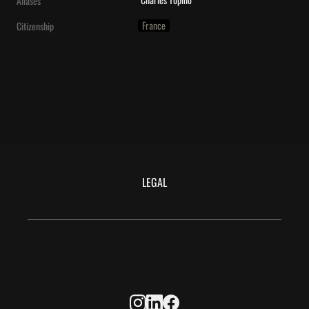
Aliases
France
Citizenship
LEGAL