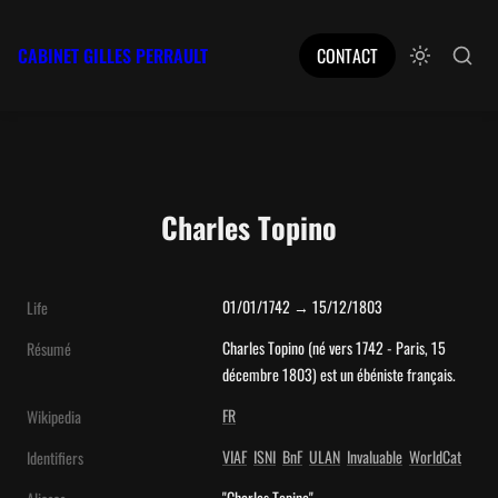
CABINET GILLES PERRAULT
CONTACT
Charles Topino
01/01/1742 → 15/12/1803
Life
Charles Topino (né vers 1742 - Paris, 15 
Résumé
décembre 1803) est un ébéniste français.
FR
Wikipedia
VIAF
ISNI
BnF
ULAN
Invaluable
WorldCat
Identifiers
"Charles Topino"