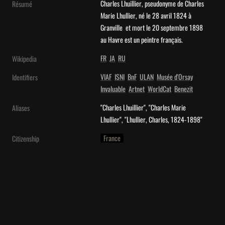
Charles Lhuillier, pseudonyme de Charles 
Résumé
Marie Lhullier, né le 28 avril 1824 à 
Granville  et mort le 20 septembre 1898 
au Havre est un peintre français.
FR
JA
RU
Wikipedia
VIAF
ISNI
BnF
ULAN
Musée d'Orsay
Identifiers
Invaluable
Artnet
WorldCat
Benezit
"Charles Lhuillier", "Charles Marie 
Aliases
Lhullier", "Lhullier, Charles, 1824-1898"
France
Citizenship