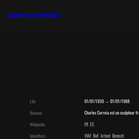
CABINET GILLES PERRAULT
01/01/1930 → 01/01/1988
Life
Charles Correia est un sculpteur f
Résumé
FR
ES
Wikipedia
VIAF
BnF
Artnet
Benezit
Identifiers