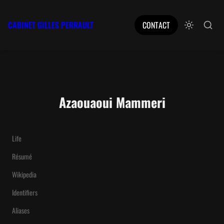
CABINET GILLES PERRAULT
CONTACT
Azaouaoui Mammeri
Life
Résumé
Wikipedia
Identifiers
Aliases