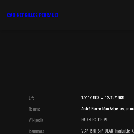
CABINET GILLES PERRAULT
17/11/1903 → 12/12/1969
Life
André Pierre Léon Arbus  est un ar
Résumé
FR
EN
ES
DE
PL
Wikipedia
VIAF
ISNI
BnF
ULAN
Invaluable
A
Identifiers